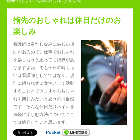
指先のおしゃれは休日だけのお楽しみ
指先のおしゃれは休日だけのお
楽しみ
看護師は身だしなみに厳しい規
則があるので、仕事でおしゃれ
を楽しもうと思っても限界があ
りますよね。でも休日の時くら
いは看護師としてではなく、規
則に縛られずに女性として活動
することができますからおしゃ
れを楽しみたいと思うのは当然
です！そんな休日だけネイルを
気軽に楽しむ方法についてここ
では紹介したいと思います。
Pocket